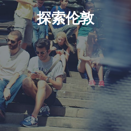
片
探索伦敦
R 游览
按类别浏览
区
此处的校区
习
此处的学习
门搜索
此处的热门搜索