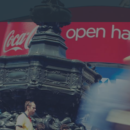
媒体类型浏览......
绍资料
频