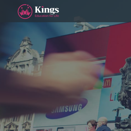
按
介
视