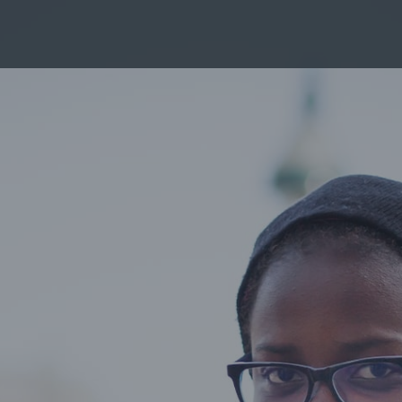
媒体类型浏览......
绍资料
频