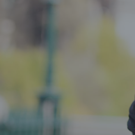
照
V
或
校
学
热