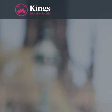
按
介
视