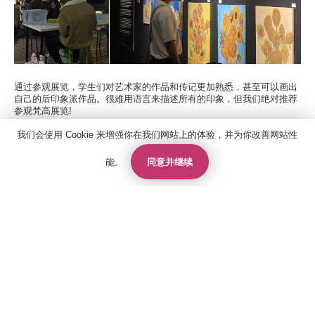
通过参观展览，学生们对艺术家的作品和传记更加熟悉，甚至可以画出
自己的后印象派作品。很难用语言来描述所有的印象，但我们绝对推荐
参观梵高展览!
我们会使用 Cookie 来增强你在我们网站上的体验，并为你改善网站性
了解Kings伯恩茅斯校区
同意并继续
能。
相关阅读
联系人
报价
申请
05 January, 2026
联系我们
关于国王教育
雅思考试中心
政策