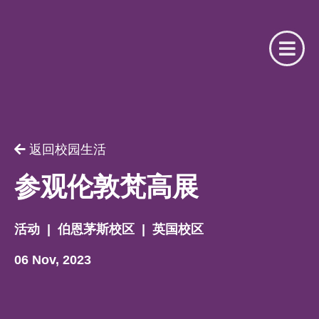
请提供相关信息
你是我们的注册合作机构吗？
返回校园生活
用户名
你是
参观伦敦梵高展
请选择
活动
|
伯恩茅斯校区
|
英国校区
密码
06 Nov, 2023
名字
忘记了密码？