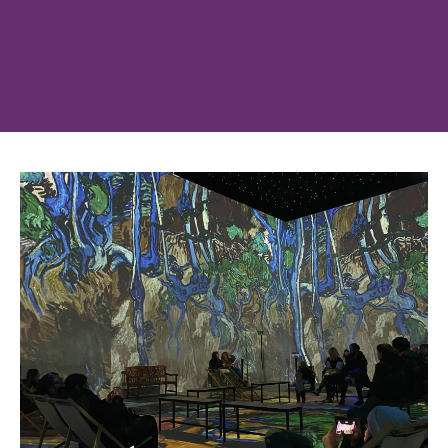
姓氏
登录
我不是合作机构
按媒体类型浏览......
电子邮箱
介绍资料
视频
电话
照片
VR 游览
消息
或按类别浏览
校区