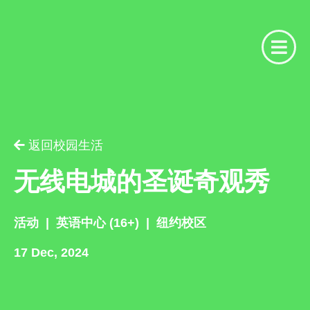
请提供相关信息
你是我们的注册合作机构吗？
返回校园生活
用户名
你是
无线电城的圣诞奇观秀
请选择
活动
|
英语中心 (16+)
|
纽约校区
密码
17 Dec, 2024
名字
忘记了密码？