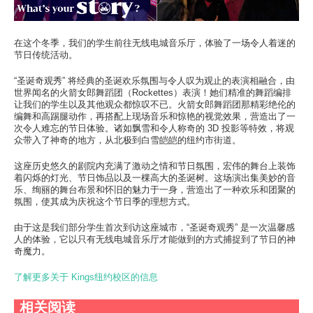
此处的校区
学习
在这个冬季，我们的学生前往无线电城音乐厅，体验了一场令人着迷的
节日传统活动。
此处的学习
“圣诞奇观秀” 将经典的圣诞欢乐氛围与令人叹为观止的表演相融合，由
热门搜索
世界闻名的火箭女郎舞蹈团（Rockettes）表演！她们精准的舞蹈编排
让我们的学生以及其他观众都惊叹不已。火箭女郎舞蹈团那精彩绝伦的
此处的热门搜索
编舞和高踢腿动作，再搭配上现场音乐和惊艳的视觉效果，营造出了一
次令人难忘的节日体验。诸如飘雪和令人称奇的 3D 投影等特效，将观
众带入了神奇的地方，从北极到白雪皑皑的纽约市街道。
这座历史悠久的剧院内充满了激动之情和节日氛围，宏伟的舞台上装饰
着闪烁的灯光、节日饰品以及一棵高大的圣诞树。这场演出集美妙的音
乐、绚丽的舞台布景和怀旧的魅力于一身，营造出了一种欢乐和团聚的
氛围，使其成为庆祝这个节日季的理想方式。
由于这是我们部分学生首次到访这座城市，“圣诞奇观秀” 是一次温馨感
人的体验，它以只有无线电城音乐厅才能做到的方式捕捉到了节日的神
奇魔力。
了解更多关于 Kings纽约校区的信息
相关阅读