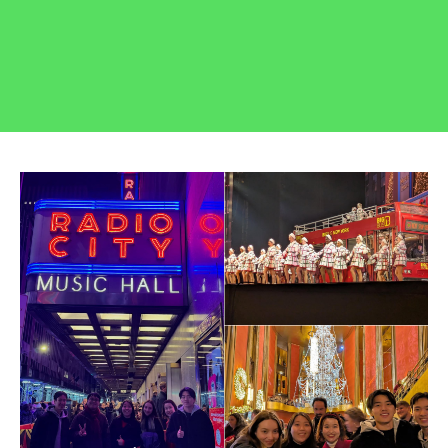
姓氏
登录
我不是合作机构
按媒体类型浏览......
电子邮箱
介绍资料
视频
电话
照片
VR 游览
消息
或按类别浏览
校区