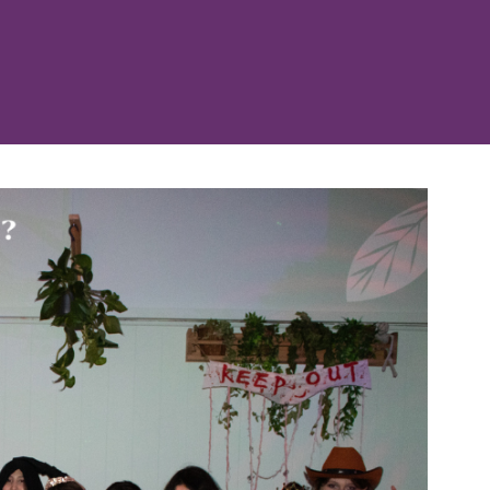
忘记了密码？
姓氏
登录
我不是合作机构
媒体类型浏览......
绍资料
电子邮箱
频
片
电话
R 游览
按类别浏览
区
消息
此处的校区