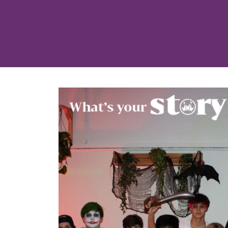
按
介
视
照
V
或
校