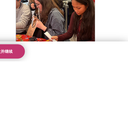
意并继续
活动
|
英国校区
|
伦敦 Beckenham
Kings伦敦校区圣诞游园会
快乐来袭
前往