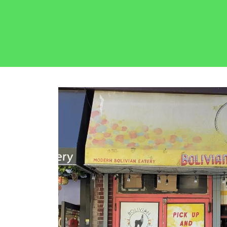
按
介
视
照
V
或
校