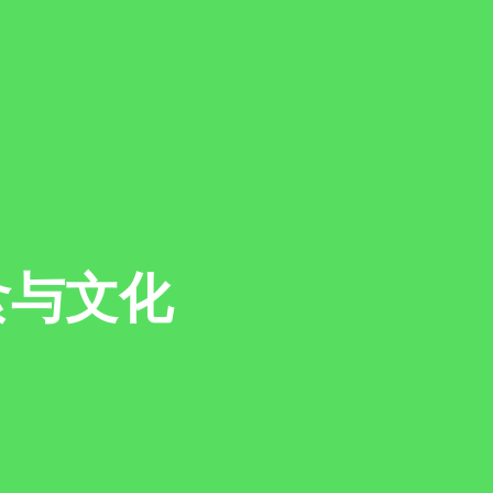
关信息
你是我们的注册合作机构吗
用户名
食与文化
你是
请选择
密码
名字