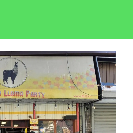
忘记了密码？
姓氏
登录
我不是合作机构
媒体类型浏览......
绍资料
电子邮箱
频
片
电话
R 游览
按类别浏览
区
消息
此处的校区