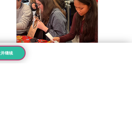
意并继续
活动
|
英国校区
|
伦敦 Beckenham
Kings伦敦校区圣诞游园会
快乐来袭
前往