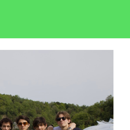
忘记了密码？
姓氏
登录
我不是合作机构
媒体类型浏览......
绍资料
电子邮箱
频
片
电话
R 游览
按类别浏览
区
消息
此处的校区