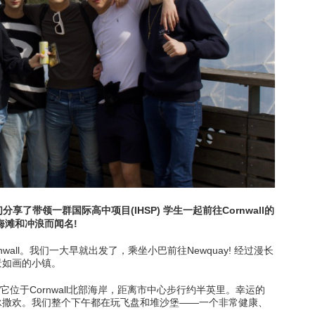
习
此处的学习
门搜索
此处的热门搜索
我们分享了带领一群国际高中项目(IHSP) 学生一起前往Cornwall的
海滩和冲浪而闻名!
wall。我们一大早就出发了，乘坐小巴前往Newquay! 经过漫长
景如画的小镇。
，它位于Cornwall北部海岸，距离市中心步行约半英里。幸运的
泳撒欢。我们整个下午都在玩飞盘和堆沙堡——一个非常健康、