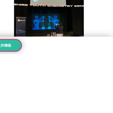
意并继续
事件
|
牛津校区
|
英国校区
Kings牛津校区学子参加牛
津郡青年化学会议
前往