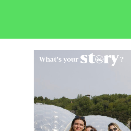
按
介
视
照
V
或
校