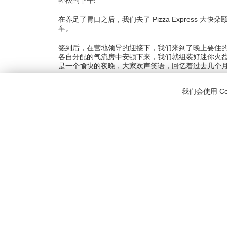
轻松的下午!
在养足了胃口之后，我们去了 Pizza Express
大快朵
车。
签到后，在营地领导的迎接下，我们来到了晚上要住
各自分配的气流房中安顿下来，我们就组装好迷你火
是一个愉快的夜晚，大家欢声笑语，回忆着过去几个月在
我们会使用 C