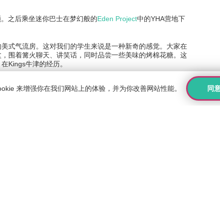
颐
。之后乘坐迷你巴士在梦幻般的
Eden Project
中的YHA营地下
的美式气流房。这对我们的学生来说是一种新奇的感觉。大家在
盆，围着篝火聊天、讲笑话，同时品尝一些美味的烤棉花糖。这
Kings牛津的经历。
同
ookie 来增强你在我们网站上的体验，并为你改善网站性能。