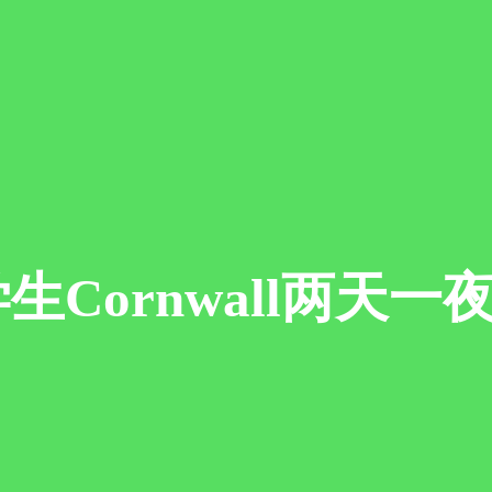
关信息
你是我们的注册合作机构吗
用户名
Cornwall两天一
你是
请选择
密码
名字