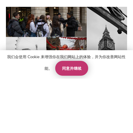
我们会使用 Cookie 来增强你在我们网站上的体验，并为你改善网站性
同意并继续
能。
联系人
报价
申请
联系我们
下午，我们向皮卡迪利广场（Piccadilly Circus）走去，那里以充满活
力的广告牌而闻名。学生们惊叹于这个十字路口的喧嚣和繁华，感觉就
关于国王教育
像是伦敦的时代广场。明亮的灯光、现场音乐和快节奏的活力让这里成
雅思考试中心
为许多人最喜欢的一站。从这里前往中国城，这是一片色彩斑斓、香气
扑鼻的飞地，到处都是餐馆、商店，充满了文化魅力。学生们兴奋地漫
政策
步在挂满灯笼的街道上，品尝着中国传统小吃，欣赏着错综复杂的建