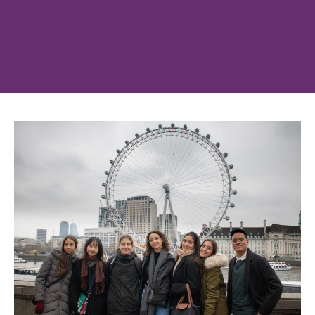
姓氏
登录
我不是合作机构
按媒体类型浏览......
电子邮箱
介绍资料
视频
电话
照片
VR 游览
消息
或按类别浏览
校区