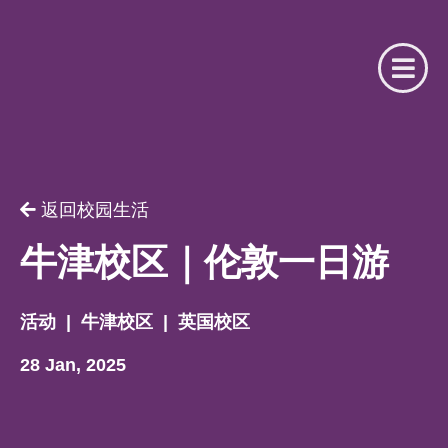
请提供相关信息
你是我们的注册合作机构吗？
返回校园生活
用户名
你是
牛津校区｜伦敦一日游
请选择
活动
|
牛津校区
|
英国校区
密码
28 Jan, 2025
名字
忘记了密码？