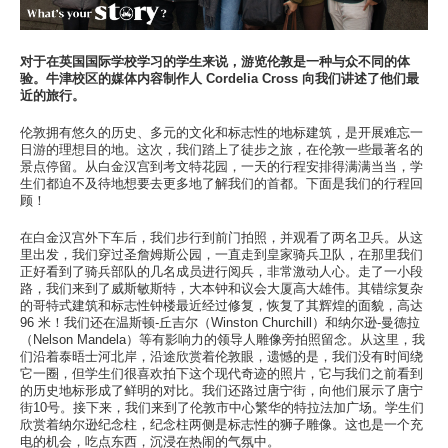
此处的校区
学习
对于在英国国际学校学习的学生来说，游览伦敦是一种与众不同的体
验。牛津校区的媒体内容制作人 Cordelia Cross 向我们讲述了他们最
此处的学习
近的旅行。
热门搜索
伦敦拥有悠久的历史、多元的文化和标志性的地标建筑，是开展难忘一
日游的理想目的地。这次，我们踏上了徒步之旅，在伦敦一些最著名的
此处的热门搜索
景点停留。从白金汉宫到考文特花园，一天的行程安排得满满当当，学
生们都迫不及待地想要去更多地了解我们的首都。下面是我们的行程回
顾！
在白金汉宫外下车后，我们步行到前门拍照，并观看了两名卫兵。从这
里出发，我们穿过圣詹姆斯公园，一直走到皇家骑兵卫队，在那里我们
正好看到了骑兵部队的几名成员进行阅兵，非常激动人心。走了一小段
路，我们来到了威斯敏斯特，大本钟和议会大厦高大雄伟。其错综复杂
的哥特式建筑和标志性钟楼最近经过修复，恢复了其辉煌的面貌，高达
96 米！我们还在温斯顿-丘吉尔（Winston Churchill）和纳尔逊-曼德拉
（Nelson Mandela）等有影响力的领导人雕像旁拍照留念。从这里，我
们沿着泰晤士河北岸，沿途欣赏着伦敦眼，遗憾的是，我们没有时间绕
它一圈，但学生们很喜欢拍下这个现代奇迹的照片，它与我们之前看到
的历史地标形成了鲜明的对比。我们还路过唐宁街，向他们展示了唐宁
街10号。接下来，我们来到了伦敦市中心繁华的特拉法加广场。学生们
欣赏着纳尔逊纪念柱，纪念柱两侧是标志性的狮子雕像。这也是一个充
电的机会，吃点东西，沉浸在热闹的气氛中。