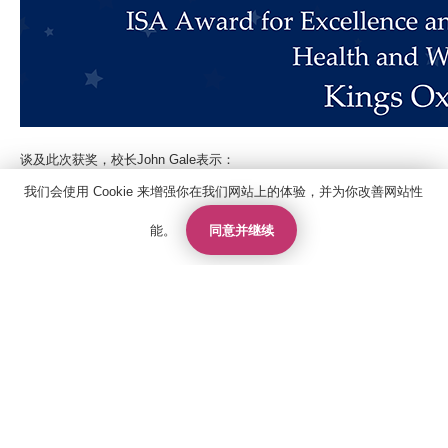
谈及此次获奖，校长John Gale表示：
我们会使用 Cookie 来增强你在我们网站上的体验，并为你改善网站性
"我十分荣幸地与各位分享，Kings牛津在ISA全国评选中荣膺 '心理健康
关怀卓越创新奖' 冠军。同时我们还入围 'ISA年度最佳中学' 决选，跻身
同意并继续
英国前三强学校之列。
能。
联系人
报价
申请
这些国家级奖项充分彰显了Kings牛津的独特魅力。在这里，学生福祉
与学术成就相辅相成。我们始终致力于营造让每位学生感受到重视、获
得支持、激发潜能的育人环境。
特别是对于国际学子，我深知他们在学业和生活上找到归属感何其重
联系我们
要。正因如此，我们格外注重社区建设、人文关怀以及个性化关注，帮
助每个年轻人在陌生的国度和文化中茁壮成长。
关于国王教育
雅思考试中心
这些荣誉不仅是对我们教育实践的肯定，更是对学校精神内核的褒奖。
我们是一个充满关怀、胸怀壮志、兼收并蓄的教育共同体。能为学校赢
政策
得这样的国家级认可，我为我们全体师生感到无比自豪。”