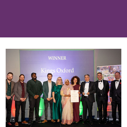
姓氏
登录
我不是合作机构
按媒体类型浏览......
电子邮箱
介绍资料
视频
电话
照片
VR 游览
消息
或按类别浏览
校区