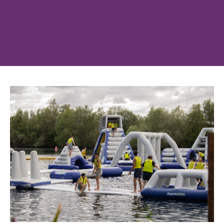
姓氏
登录
我不是合作机构
按媒体类型浏览......
电子邮箱
介绍资料
视频
电话
照片
VR 游览
消息
或按类别浏览
校区