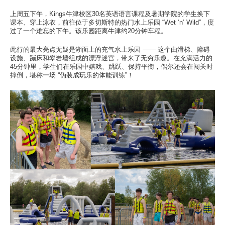
此处的校区
上周五下午，Kings牛津校区30名英语语言课程及暑期学院的学生换下
课本、穿上泳衣，前往位于多切斯特的热门水上乐园 “Wet ‘n’ Wild”，度
学习
过了一个难忘的下午。该乐园距离牛津约20分钟车程。
此处的学习
此行的最大亮点无疑是湖面上的充气水上乐园 —— 这个由滑梯、障碍
设施、蹦床和攀岩墙组成的漂浮迷宫，带来了无穷乐趣。在充满活力的
热门搜索
45分钟里，学生们在乐园中嬉戏、跳跃、保持平衡，偶尔还会在闯关时
摔倒，堪称一场 “伪装成玩乐的体能训练”！
此处的热门搜索