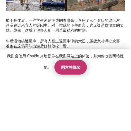
擦干身体后，一些学生来到湖边的咖啡馆，享用了实至名归的冰淇淋，
沐浴在近来宜人的暖阳中。对于忙碌的下午而言，这无疑是份惬意的奖
励。显然，这成了许多人那一周里最精彩的时刻。
午后活动接近尾声，所有人登上返回牛津的大巴，虽疲惫却满心欢喜，
准备在这场高能出游后好好放松一番。
我们会使用 Cookie 来增强你在我们网站上的体验，并为你改善网站性
这样的短途旅行远不止于玩乐 —— 它为学生们提供了在课堂之外增进
感情、建立自信的机会，也让他们体验到英国特有的活动。对许多国际
学生来说，这是他们第一次挑战水上充气乐园，但他们都以热情与幽默
同意并继续
能。
联系人
报价
申请
欣然接受了这份挑战。
这是为忙碌一周画上句号、以活力与兴奋开启周末的完美方式。非常感
谢让此次行程顺利进行的工作人员与组织者，我们希望能在不久后再次
举办这项活动，让更多学生有机会探访 “Wet ‘n’ Wild”！
联系我们
相关阅读
关于国王教育
05 January, 2026
雅思考试中心
政策