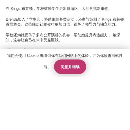
在 Kings 布莱顿，学校鼓励学生走出舒适区、大胆尝试新事物。
Brenda加入了学生会，协助组织各类活动，还参与策划了 Kings 布莱顿
首届舞会。这些经历让她变得更加自信，锻炼了领导力与独立能力。
学校还为她提供了多次公开演讲的机会，帮助她提升表达能力 。她深
知，这会让自己在未来受益匪浅。
选择巴斯大学的理由
我们会使用 Cookie 来增强你在我们网站上的体验，并为你改善网站性
择校时，校园环境对Brenda而言至关重要。她选择巴斯大学，不仅因为
同意并继续
能。
其顶尖的学术实力，更因为这里学习氛围友好、支持体系完善。
联系人
报价
申请
进入大学后，Brenda依旧保持着探索的热情。她接触了击剑，一项在新
加坡从未有机会尝试的运动，在学习之余尽情发掘新爱好。
给未来学弟学妹的建议
联系我们
Brenda鼓励新生们主动抓住各类机会，无论是体育运动、社团活动，还
关于国王教育
是学生工作。
雅思考试中心
她最想分享的建议很简单：
政策