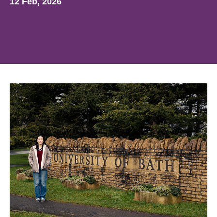
12 Feb, 2026
姓氏
登录
我不是合作机构
按媒体类型浏览......
电子邮箱
介绍资料
视频
电话
照片
VR 游览
消息
或按类别浏览
校区