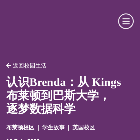
请提供相关信息
你是我们的注册合作机构吗？
返回校园生活
用户名
你是
认识Brenda：从 Kings
布莱顿到巴斯大学，
请选择
逐梦数据科学
密码
名字
布莱顿校区
|
学生故事
|
英国校区
忘记了密码？