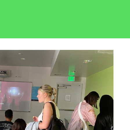
忘记了密码？
姓氏
登录
我不是合作机构
媒体类型浏览......
绍资料
电子邮箱
频
片
电话
R 游览
按类别浏览
区
消息
此处的校区