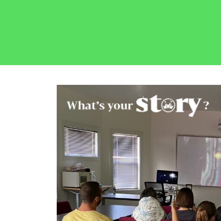
按
介
视
照
V
或
校