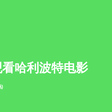
关信息
你是我们的注册合作机构吗
用户名
观看哈利波特电影
你是
请选择
)
密码
名字