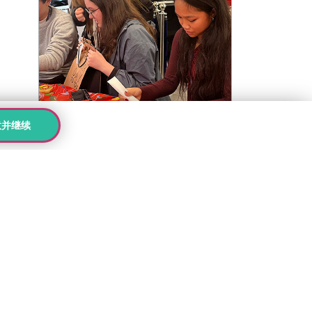
意并继续
活动
|
英国校区
|
伦敦 Beckenham
Kings伦敦校区圣诞游园会
快乐来袭
前往