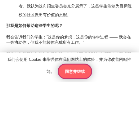
者。我认为这向招生委员会充分展示了，这些学生能够为目标院
校的社区做出有价值的贡献。
那我是如何帮助这些学生的呢？
我会告诉我们的学生：“这是你的梦想，这是你的转学过程 —— 我会在
一旁协助你，但我不能替你完成所有工作。”
我能做的是帮助他们与教授沟通，比如从写邮件到向教授请求推荐或帮
助时把握合适的语气。
我们会使用 Cookie 来增强你在我们网站上的体验，并为你改善网站性
在某些情况下，我会帮助学生确定他们想申请的大学，并查看招生要
同意并继续
能。
联系人
报价
申请
求，确保学生满足所有的申请条件。
我还会帮助学生寻找课堂之外的活动，申请志愿者岗位，比如在动物收
容所或波士顿公立学校找到志愿服务的机会。
我帮助他们培养课堂之外的兴趣，比如如果他们对国际关系感兴趣，我
会找到当地的讲座、本地大学的活动，让他们参加，以加深这种兴趣。
联系我们
关于国王教育
在整个过程中，我都会提供支持。这是一段很棒的合作经历，我很高兴
他们能取得这样的成功。
雅思考试中心
政策
了解Kings波士顿费舍尔学院项目