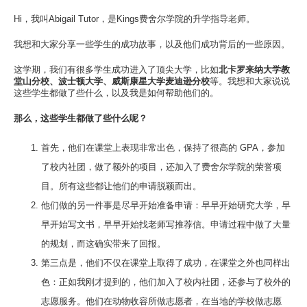
此处的校区
Hi，我叫Abigail Tutor，是Kings费舍尔学院的升学指导老师。
学习
我想和大家分享一些学生的成功故事，以及他们成功背后的一些原因。
此处的学习
这学期，我们有很多学生成功进入了顶尖大学，比如
北卡罗来纳大学教
堂山分校、波士顿大学、威斯康星大学麦迪逊分校
等。我想和大家说说
热门搜索
这些学生都做了些什么，以及我是如何帮助他们的。
此处的热门搜索
那么，这些学生都做了些什么呢？
首先，他们在课堂上表现非常出色，保持了很高的 GPA，参加
了校内社团，做了额外的项目，还加入了费舍尔学院的荣誉项
目。所有这些都让他们的申请脱颖而出。
他们做的另一件事是尽早开始准备申请：早早开始研究大学，早
早开始写文书，早早开始找老师写推荐信。申请过程中做了大量
的规划，而这确实带来了回报。
第三点是，他们不仅在课堂上取得了成功，在课堂之外也同样出
色：正如我刚才提到的，他们加入了校内社团，还参与了校外的
志愿服务。他们在动物收容所做志愿者，在当地的学校做志愿