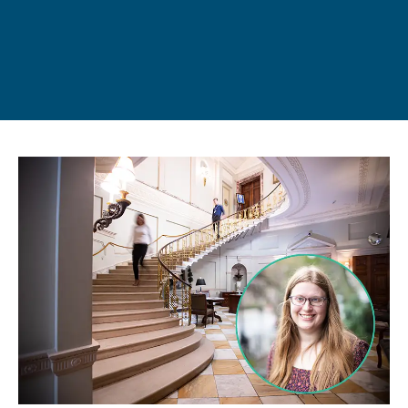
姓氏
登录
我不是合作机构
按媒体类型浏览......
电子邮箱
介绍资料
视频
电话
照片
VR 游览
消息
或按类别浏览
校区