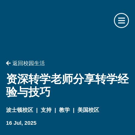
请提供相关信息
你是我们的注册合作机构吗？
返回校园生活
用户名
你是
资深转学老师分享转学经
验与技巧
请选择
密码
波士顿校区
|
支持
|
教学
|
美国校区
名字
16 Jul, 2025
忘记了密码？