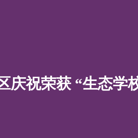
关信息
你是我们的注册合作机构吗
用户名
校区庆祝荣获 “生态学校
你是
请选择
密码
名字