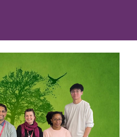
忘记了密码？
姓氏
登录
我不是合作机构
媒体类型浏览......
绍资料
电子邮箱
频
片
电话
R 游览
按类别浏览
区
消息
此处的校区