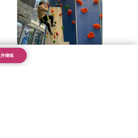
意并继续
波士顿校区
|
新闻
|
美国校区
商场之旅秒变攀岩大冒险
前往