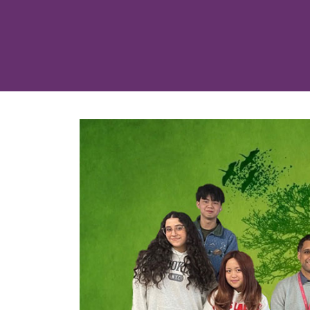
按
介
视
照
V
或
校