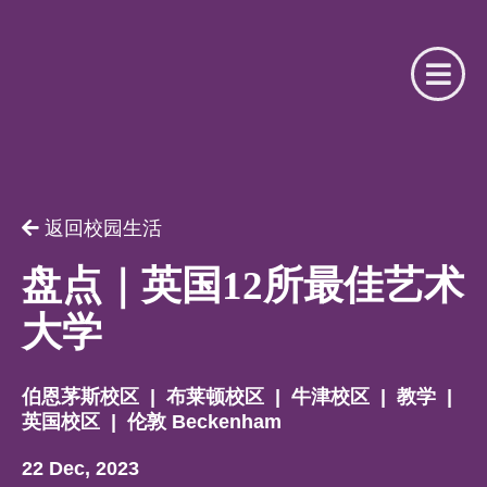
请提供相关信息
你是我们的注册合作机构吗？
返回校园生活
用户名
你是
盘点｜英国12所最佳艺术
大学
请选择
密码
伯恩茅斯校区
|
布莱顿校区
|
牛津校区
|
教学
|
名字
英国校区
|
伦敦 Beckenham
22 Dec, 2023
忘记了密码？