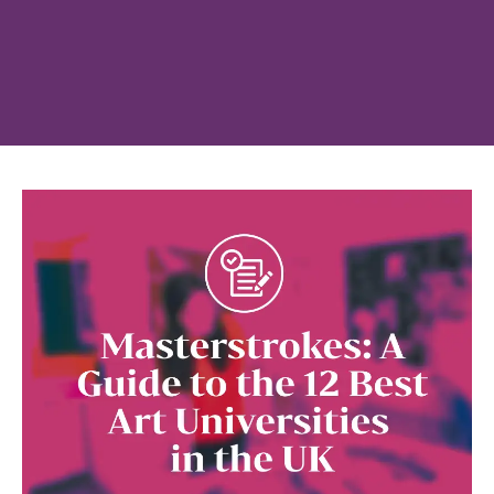
姓氏
登录
我不是合作机构
按媒体类型浏览......
电子邮箱
介绍资料
视频
电话
照片
VR 游览
消息
或按类别浏览
校区