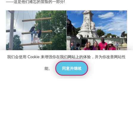
——这是他们难忘的冒险的一部分!
我们会使用 Cookie 来增强你在我们网站上的体验，并为你改善网站性
同意并继续
能。
联系人
报价
申请
联系我们
在美国，最具代表性的体验之一是傍晚时分的
马里布海滩之旅
，学生们
关于国王教育
在来自世界各地的新朋友的簇拥下，双脚踩在沙滩上，欣赏太平洋上迷
人的日落。同时，没有参观过
自由女神像
的纽约之旅也是不完整的，这
雅思考试中心
为我们的学生提供了一个近距离接触这一美国标志的难忘机会。
政策