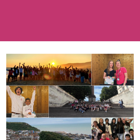
姓氏
登录
我不是合作机构
按媒体类型浏览......
电子邮箱
介绍资料
视频
电话
照片
VR 游览
消息
或按类别浏览
校区