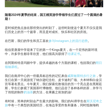
此处的校区
学习
随着2024年夏季的结束，国王精英游学带领学生们度过了一个圆满的暑
期！
此处的学习
是时候把焦点放在那些突出的时刻了，这些时刻使这个夏天不仅仅是我
热门搜索
们历史上的另一个篇章，而且是对成长、快乐和社区的庆祝。
此处的热门搜索
在巴斯，我们的学生和员工喜欢
参与Instagram上的流行趋势
。
纽伯里唐屋中学迎来了它的第一个Kings夏天，在一个宏伟的新环境
中，许多学生都非常欣赏，他们很高兴获得了
结课证书
。
在阿斯科特圣玛丽中学，提供卓越的各个方面的课程，包括我们的
明日
领袖课程
。
我们在南岸中心的一些最具标志性的记忆来自
威斯敏斯特步行之旅
，学
生们在第一天就游览了纳尔逊纪念柱、皮卡迪利广场、大本钟和白金汉
宫等著名景点。今年夏天，我们探索伦敦项目的另一个亮点是在黑斯廷
斯，学生们参观了英国茶叶博物馆。他们品尝了各种各样的茶，并学习
了传统的制作
奶油茶
的方法，在果酱之前加奶油!
有时候，简单的时刻会产生最大的影响。我们的AUB学生在
斯沃尼奇之
旅
中有一个典型的英国经历，在海边享受炸鱼和薯条，同时抵御海鸥