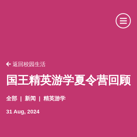
请提供相关信息
你是我们的注册合作机构吗？
返回校园生活
用户名
你是
国王精英游学夏令营回顾
请选择
全部
|
新闻
|
精英游学
密码
31 Aug, 2024
名字
忘记了密码？