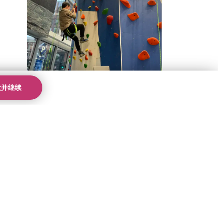
意并继续
波士顿校区
|
新闻
|
美国校区
商场之旅秒变攀岩大冒险
前往