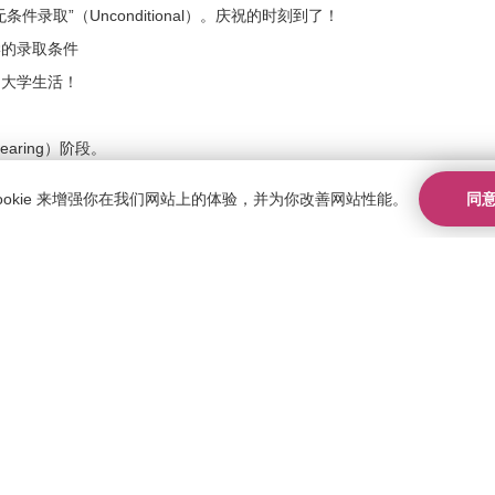
录取”（Unconditional）。庆祝的时刻到了！
学的录取条件
启大学生活！
ring）阶段。
同
ookie 来增强你在我们网站上的体验，并为你改善网站性能。
请其他大学或专业。但要注意，你可能需要在课程或学校的选择
们会尽力确保你获得大学录取名额，因此在拿到成绩后尽快联系
，学校可以为你提出申诉。
在申请前务必慎重考虑。建议先与学校和学科老师讨论。