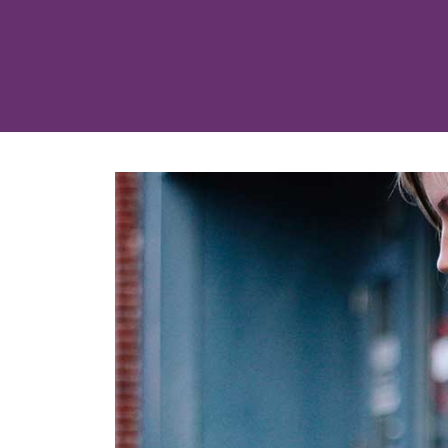
按
介
视
照
V
或
校