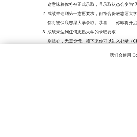
这意味着你将被正式录取，且录取状态会变为“无条件
成绩未达到第一志愿要求，但符合保底志愿大
你将被保底志愿大学录取。恭喜——你即将开
成绩未达到任何志愿大学的录取要求
别担心，无需惊慌。接下来你可以进入补录（Clea
什么是补录（Clearing）？
我们会使用 C
补录是大学公布剩余学位的过程，你可以借此机会申
上保持灵活性。
你的学校会帮助你权衡选项，以便做出最佳决定。他
学校非常重要。
如果我认为成绩有误怎么办？
如果你认为实际表现应高于所给成绩，在特定情况下
但请注意，申诉后成绩可能提高，也可能降低，因此