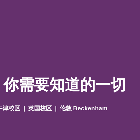
关信息
你是我们的注册合作机构吗
用户名
榜日：你需要知道的一切
你是
请选择
牛津校区
|
英国校区
|
伦敦 Beckenham
密码
名字