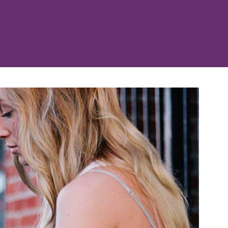
忘记了密码？
姓氏
登录
我不是合作机构
媒体类型浏览......
绍资料
电子邮箱
频
片
电话
R 游览
按类别浏览
区
消息
此处的校区