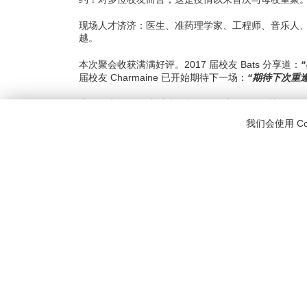
约！对多位校友而言，这是疫情以来首次与母校重聚
现场人才济济：医生、准药理学家、工程师、音乐人、餐
越。
本次聚会收获满满好评。2017 届校友 Bats 分享道：
“期待下次重
届校友 Charmaine 已开始期待下一场：
我们原定傍晚 6 点结束，却因热烈交谈一再延长。
站举办地点！
我们会使用 C