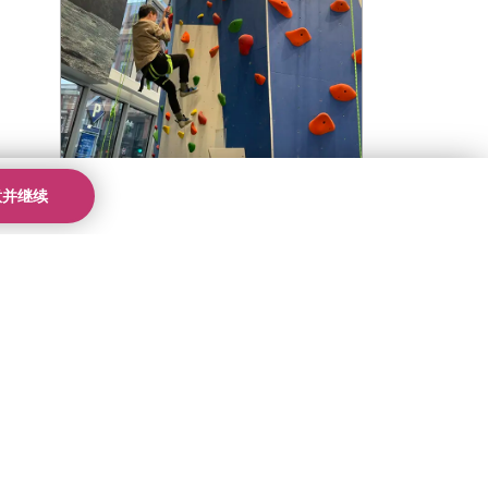
意并继续
波士顿校区
|
新闻
|
美国校区
商场之旅秒变攀岩大冒险
前往