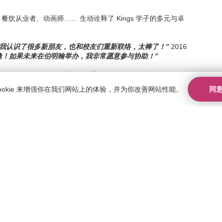
。
饮从业者、动画师…… 生动诠释了 Kings 学子的多元与卓
“我认识了很多新朋友，也和校友们重新联络，太棒了！”
2016
逢！如果未来在伯明翰举办，我非常愿意参与协助！”
已有不少校友提议每半年举办一次聚会，也欢迎大家留言建议下一
同
ookie 来增强你在我们网站上的体验，并为你改善网站性能。