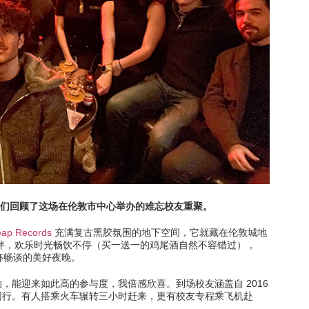
习
此处的学习
门搜索
此处的热门搜索
port 为我们回顾了这场在伦敦市中心举办的难忘校友重聚。
eap Records
充满复古黑胶氛围的地下空间，它就藏在伦敦城地
相伴，欢乐时光畅饮不停（买一送一的鸡尾酒自然不容错过），
、举杯畅谈的美好夜晚。
，能迎来如此高的参与度，我倍感欣喜。到场校友涵盖自 2016
同行。有人搭乘火车辗转三小时赶来，更有校友专程乘飞机赴