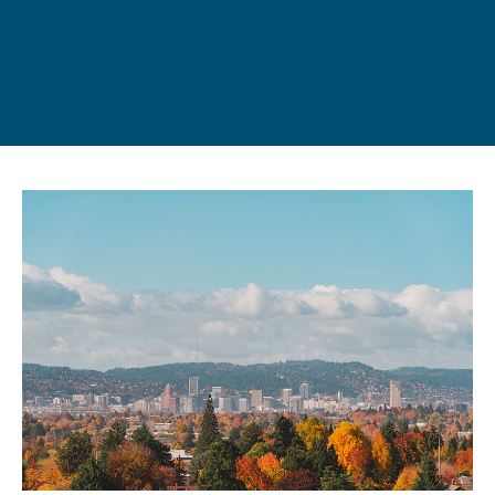
姓氏
登录
我不是合作机构
按媒体类型浏览......
电子邮箱
介绍资料
视频
电话
照片
VR 游览
消息
或按类别浏览
校区