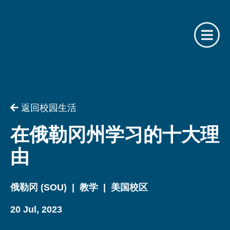
请提供相关信息
你是我们的注册合作机构吗？
返回校园生活
用户名
你是
在俄勒冈州学习的十大理
由
请选择
密码
俄勒冈 (SOU)
|
教学
|
美国校区
名字
20 Jul, 2023
忘记了密码？