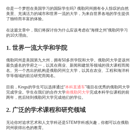
此处的校区
你是一个梦想在美国学习的国际学生吗? 俄勒冈州拥有令人惊叹的自然
美景、充满活力的城市和世界一流的大学，为来自世界各地的学生提供
学习
了独特而丰富的体验。
此处的学习
在这篇文章中，我们将探讨你为什么应该考虑在“海狸之州”俄勒冈学习
的10大理由。
热门搜索
1. 世界一流大学和学院
此处的热门搜索
俄勒冈州是美国第九大州，拥有50多所学院和大学。俄勒冈大学是该州
最负盛名的学府之一，以其在商业、新闻和建筑等领域的强大课程而闻
名。另一个杰出的机构是俄勒冈州立大学，以其在农业、工程和海洋科
学等领域的前沿研究而闻名。
目前，Kings的学生可以选择通过“
本科直通车
”项目在优秀的俄勒冈大学
完成学业。学生在我们的合作大学
南俄勒冈大学
完成本科学位课程的前
两年，然后转到俄勒冈大学完成他们的学位。
2. 广泛的学术课程和研究领域
无论你对追求艺术和人文学科还是STEM学科感兴趣，你都可以在俄勒
冈州获得出色的教育。