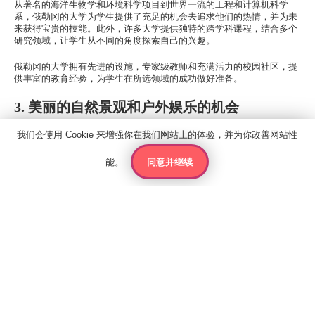
从著名的海洋生物学和环境科学项目到世界一流的工程和计算机科学
系，俄勒冈的大学为学生提供了充足的机会去追求他们的热情，并为未
来获得宝贵的技能。此外，许多大学提供独特的跨学科课程，结合多个
研究领域，让学生从不同的角度探索自己的兴趣。
俄勒冈的大学拥有先进的设施，专家级教师和充满活力的校园社区，提
供丰富的教育经验，为学生在所选领域的成功做好准备。
3. 美丽的自然景观和户外娱乐的机会
我们会使用 Cookie 来增强你在我们网站上的体验，并为你改善网站性
作为俄勒冈州的学生，你将被全美最美丽的自然景观所环绕。从
火山口
湖国家公园（Crater Lake National Park）
令人叹为观止的风景到波特
兰（Portland）充满活力的城市生活，每个人都能在这里找到自己喜欢
同意并继续
能。
联系人
报价
申请
的东西。
沿着令人叹为观止的哥伦比亚河峡谷徒步旅行，你可以目睹瀑布从高耸
的悬崖上飞流直下。探索迷人的海滨小镇，如坎农海滩（Cannon
Beach），在这里你可以欣赏标志性的
干草堆岩石（Haystack
Rock）
，漫步于数英里长的原始海滩。
联系我们
关于国王教育
雅思考试中心
政策