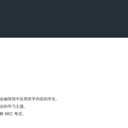
片
R 游览
按类别浏览
区
此处的校区
习
此处的学习
门搜索
此处的热门搜索
金融情境中应用所学内容的学生。
业的学习主题。
 BEC 考试。