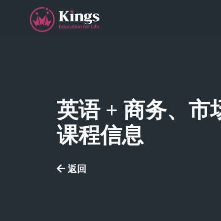
英语 + 商务、
课程信息
按
返回
介
视