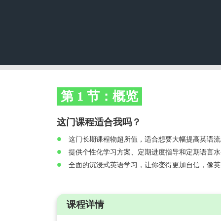
照
V
或
校
第 1 节：概览
学
这门课程适合我吗？
这门长期课程物超所值，适合想要大幅提高英语流
热
提供个性化学习方案、定期进度指导和定期语言水
全面的沉浸式英语学习，让你变得更加自信，像英
课程详情