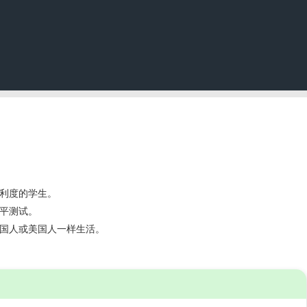
片
R 游览
按类别浏览
区
此处的校区
习
此处的学习
利度的学生。
门搜索
平测试。
此处的热门搜索
国人或美国人一样生活。